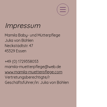
Impressum
Mamila Baby- und Mütterpflege
Julia von Böhlen
Neckstädtstr. 47
45329 Essen
+49 (0) 1729358053
mamila-muetterpflege@web.de
www.mamila-muetterpflege.com
Vertretungsberechtigte/r
Geschäftsführer/in: Julia von Böhlen