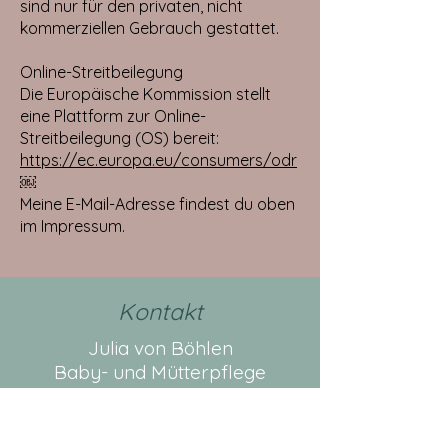
sind nur für den privaten, nicht
kommerziellen Gebrauch gestattet.
Online-Streitbeilegung
Die Europäische Kommission stellt
eine Plattform zur Online-
Streitbeilegung (OS) bereit:
https://ec.europa.eu/consumers/odr
￼
Meine E-Mail-Adresse findest du oben
im Impressum.
Kontakt
Julia von Böhlen
Baby- und Mütterpflege
0172-9358053
mamila-muetterpflege@web.de